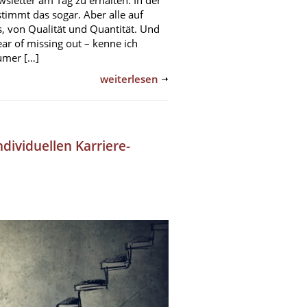
wsletter am Tag zu erhalten. In der
stimmt das sogar. Aber alle auf
s, von Qualität und Quantität. Und
r of missing out – kenne ich
aumer […]
weiterlesen
dividuellen Karriere-