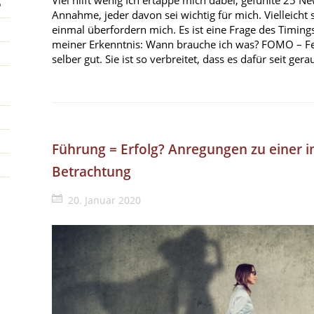
Viel hilft wenig Ich ertappe mich dabei, gefühlte 25 Ne
P
Annahme, jeder davon sei wichtig für mich. Vielleicht 
einmal überfordern mich. Es ist eine Frage des Timing
meiner Erkenntnis: Wann brauche ich was? FOMO – Fea
selber gut. Sie ist so verbreitet, dass es dafür seit ger
Führung = Erfolg? Anregungen zu einer in
Betrachtung
20. Januar 2020